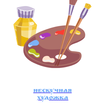
Нескучная
художка