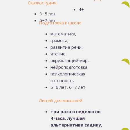
Сказкостудия
4+
3−5 лет
5−7 лет
Подготовка к школе
математика,
грамота,
развитие речи,
чтение
окружающий мир,
нейроподготовка,
психологическая
готовность
5−6 лет, 6−7 лет
Лицей для малышей
три раза в неделю по
4 часа, лучшая
альтернатива садику
,