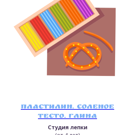
Пластилин. Соленое
тесто. Глина
Студия лепки