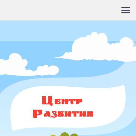
Ц
ентр
Р
азвития